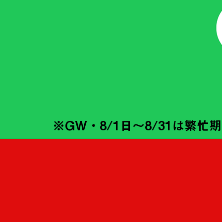
※GW・8/1日〜8/31は繁忙期