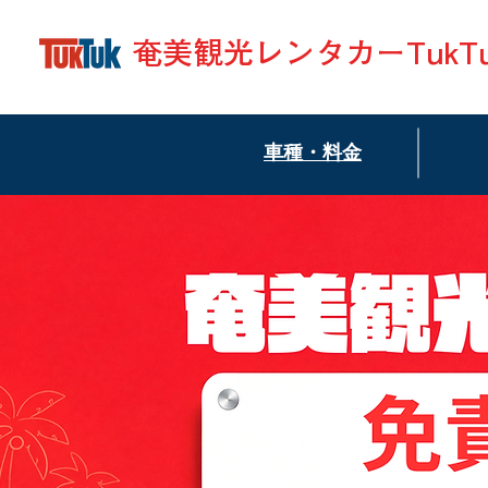
​奄美観光レンタカーTukTu
​車種・料金